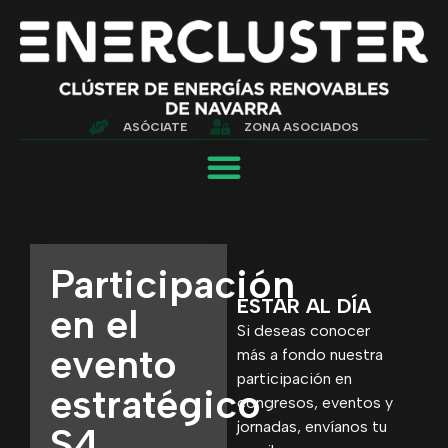
ASÓCIATE
ZONA ASOCIADOS
Participación
ESTAR AL DÍA
en el
Si deseas conocer
evento
más a fondo nuestra
participación en
estratégico
congresos, eventos y
jornadas, envíanos tu
S4