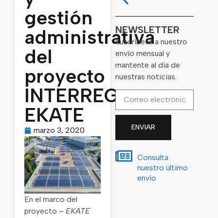
gestión
NEWSLETTER
administrativa
Suscríbete a nuestro
del
envío mensual y
mantente al día de
proyecto
nuestras noticias.
INTERREG
EKATE
ENVIAR
marzo 3, 2020
Consulta
nuestro último
envío
En el marco del
proyecto –
EKATE