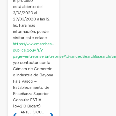
El proceso
está abierto del
3/03/2020 al
27/03/2020 a las 12
hs.
Para más
información, puede
visitar este enlace
https://www.marches-
publics.gouv.fr/?
page=entreprise.EntrepriseAdvancedSearch&searchA
y/o contactar con la
Cámara de Comercio
e Industria de Bayona
País Vasco –
Establecimiento de
Enseñanza Superior
Consular ESTIA
(64210 Bidart).
ANTERIOR
SIGUIENTE