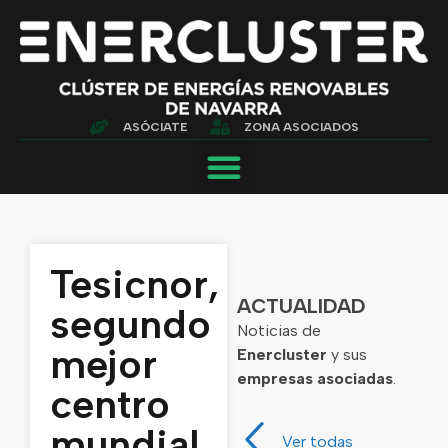
ASÓCIATE
ZONA ASOCIADOS
Tesicnor,
ACTUALIDAD
segundo
Noticias de
mejor
Enercluster
y sus
empresas asociadas
.
centro
mundial
Ver todas