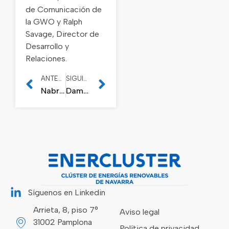
de Comunicación de
la GWO y Ralph
Savage, Director de
Desarrollo y
Relaciones.
ANTERIOR
SIGUIENTE
Nabrawind: Navassy construye el primer sistema de autoizado para la torre Nabralift 2.0, que puede instalar torres de hasta 200 metros
Damos la bienvenida a las 5 nuevas compañías asociadas
Síguenos en Linkedin
Arrieta, 8, piso 7°
Aviso legal
31002 Pamplona
Política de privacidad