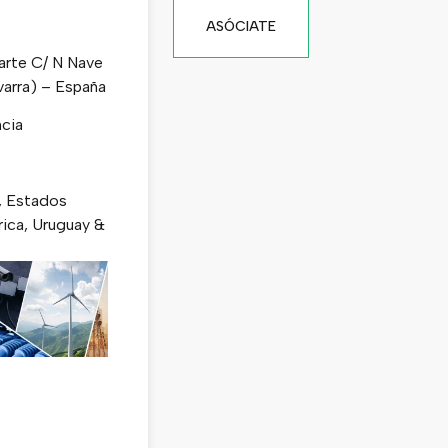
ASÓCIATE
barte C/ N Nave
varra) – España
ncia
e, Estados
rica, Uruguay &