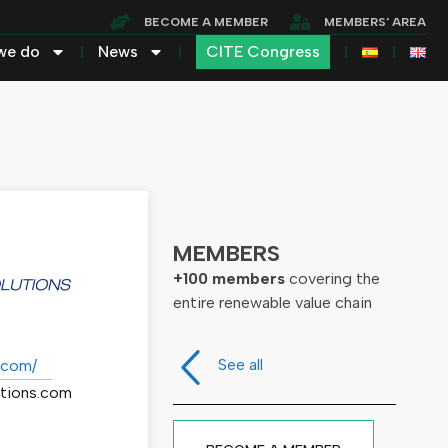
BECOME A MEMBER
MEMBERS' AREA
we do
News
CITE Congress
MEMBERS
+100 members
covering the
entire renewable value chain
See all
s.com/
utions.com