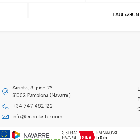
LAULAGUN
Arrieta, 8, piso 7°
L
31002 Pamplona (Navarre)
P
+34 747 482 122
info@enercluster.com