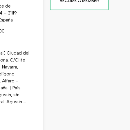
BECOME A MEMBER
te de
4 – 31119
España.
000
al) Ciudad del
ona. C/Olite
. Navarra,
Polígono
. Alfaro –
ña. | País
urain, s/n.
al. Agurain –
.