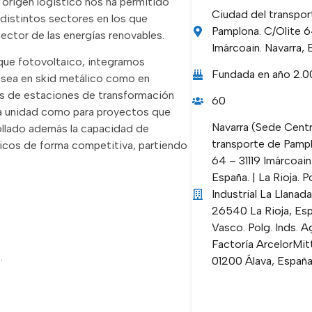
origen logístico nos ha permitido
Ciudad del transpor
distintos sectores en los que
Pamplona. C/Olite 6
ector de las energías renovables.
Imárcoain. Navarra, 
rque fotovoltaico, integramos
Fundada en año 2.
a sea en skid metálico como en
s de estaciones de transformación
60
na unidad como para proyectos que
Navarra (Sede Centr
rollado además la capacidad de
transporte de Pampl
ónicos de forma competitiva, partiendo
64 – 31119 Imárcoain
España. | La Rioja. 
Industrial La Llanada
26540 La Rioja, Espa
Vasco. Polg. Inds. Ag
Factoría ArcelorMitt
.
01200 Álava, España