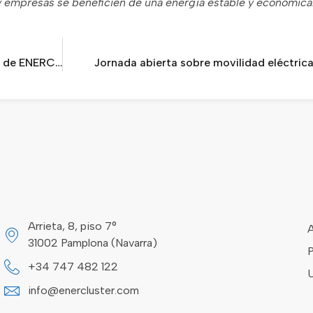
 y empresas se beneficien de una energía estable y económi
Éxito de participación en el cóctel networking de ENERCLUSTER
Jornada abierta sobre movilidad eléctric
Arrieta, 8, piso 7°
A
31002 Pamplona (Navarra)
P
+34 747 482 122
U
info@enercluster.com