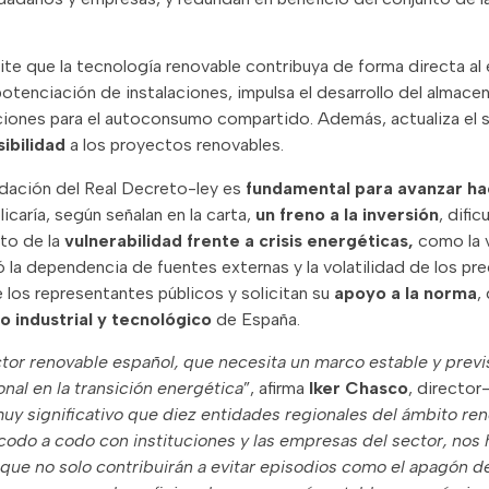
e que la tecnología renovable contribuya de forma directa al e
 repotenciación de instalaciones, impulsa el desarrollo del almac
diciones para el autoconsumo compartido. Además, actualiza el
sibilidad
a los proyectos renovables.
idación del Real Decreto-ley es
fundamental para avanzar ha
licaría, según señalan en la carta,
un freno a la inversión
, difi
to de la
vulnerabilidad frente a crisis energéticas,
como la 
ó la dependencia de fuentes externas y la volatilidad de los pre
 los representantes públicos y solicitan su
apoyo a la norma
,
o industrial y tecnológico
de España
.
tor renovable español, que necesita un marco estable y previ
nal en la transición energética
”, afirma
Iker Chasco
, director
uy significativo que diez entidades regionales del ámbito ren
s codo a codo con instituciones y las empresas del sector, no
que no solo contribuirán a evitar episodios como el apagón 