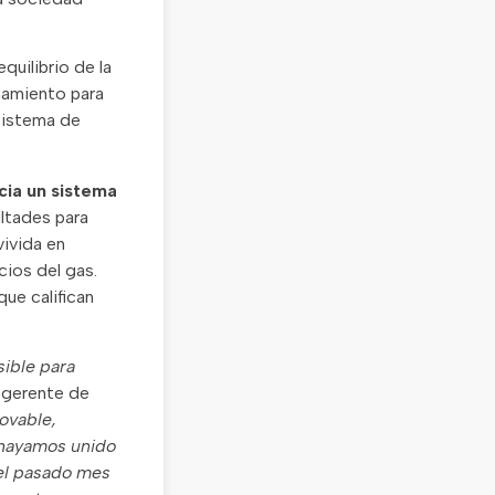
quilibrio de la
enamiento para
 sistema de
cia un sistema
cultades para
vivida en
cios del gas.
 que califican
sible para
-gerente de
ovable,
s hayamos unido
del pasado mes