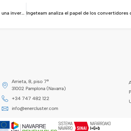
Falcón Electrónica impulsa su crecimiento con una inversión de 2,5 millones de euros y nuevas contrataciones
Arrieta, 8, piso 7°
A
31002 Pamplona (Navarra)
P
+34 747 482 122
U
info@enercluster.com