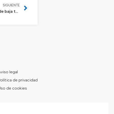
SIGUIENTE
Ingeteam analiza el papel de los convertidores de baja tensión en la nueva generación de aerogeneradores
viso legal
olítica de privacidad
so de cookies