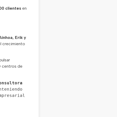
00 clientes
en
Ainhoa, Erik y
el crecimiento
pulsar
y centros de
onsultora 
nteniendo 
presarial 