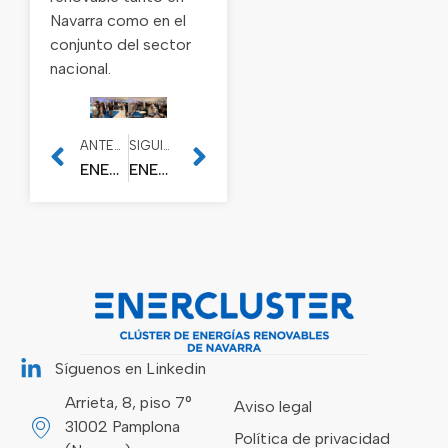
Navarra como en el
conjunto del sector
nacional.
ANTERIOR
SIGUIENTE
ENERCLUSTER impulsa “RENOVABLES SÍ · La energía más positiva”, una campaña para poner en valor el impacto de las renovables en Navarra
ENERCLUSTER reúne a empresas asociadas e instituciones en su cóctel-networking anual
Síguenos en Linkedin
Arrieta, 8, piso 7°
Aviso legal
31002 Pamplona
Política de privacidad