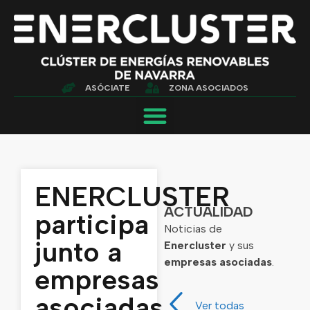
ASÓCIATE
ZONA ASOCIADOS
ENERCLUSTER
ACTUALIDAD
participa
Noticias de
junto a
Enercluster
y sus
empresas asociadas
.
empresas
asociadas
Ver todas